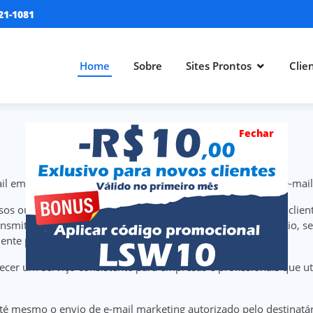
21-1081
Home
Sobre
Sites Prontos
Clie
Fechar
l em massa são altamente prejudiciais á infraestrutura de e-mail
sos ou bloqueios contra as mensagens enviadas por nossos clien
nsmitidas pela Loca Sites Web em outras redes. Neste cenário, se
ente para o uso profissional de correio eletrônico.
ecer um serviço consistente para empresas e profissionais que ut
até mesmo o envio de e-mail marketing autorizado pelo destinatár