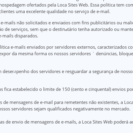
hospedagem ofertados pela Loca Sites Web. Essa política tem como
 clientes uma excelente qualidade no serviço de e-mail.
-mails não solicitados e enviados com fins publicitários ou mal
ção de serviços, sem que o destinatário tenha autorizado ou mant
-mails disparados.
ítica e-mails enviados por servidores externos, caracterizados 
xpor da mesma forma os nossos servidores ` denúncias, bloqueios
bom desempenho dos servidores e resguardar a segurança de nossos
fica estabelecido o limite de 150 (cento e cinquental) envios po
de mensagens de e-mail para remetentes não existentes, a Loca S
nossos servidores sejam qualificados negativamente no mercado.
s de envio de mensagens de e-mails, a Loca Sites Web poderá ado